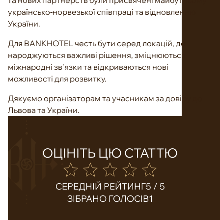
та нових партнерств були присвячені майбутньому
українсько-норвезької співпраці та відновленню
України.
Для BANKHOTEL честь бути серед локацій, де
народжуються важливі рішення, зміцнюються
міжнародні зв'язки та відкриваються нові
можливості для розвитку.
Дякуємо організаторам та учасникам за довіру до
Львова та України.
ОЦІНІТЬ ЦЮ СТАТТЮ
СЕРЕДНІЙ РЕЙТИНГ
5 / 5
ЗІБРАНО ГОЛОСІВ
1