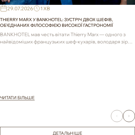
29.07.2026
1 ХВ
THIERRY MARX У BANKHOTEL: ЗУСТРІЧ ДВОХ ШЕФІВ,
ОБ’ЄДНАНИХ ФІЛОСОФІЄЮ ВИСОКОЇ ГАСТРОНОМІЇ
BANKHOTEL мав честь вітати Thierry Marx — одного з
найвідоміших французьких шеф-кухарів, володаря зірок
Michelin, новатора сучасної гастрономії та засновника ...
ЧИТАТИ БІЛЬШЕ
ДЕТАЛЬНІШЕ