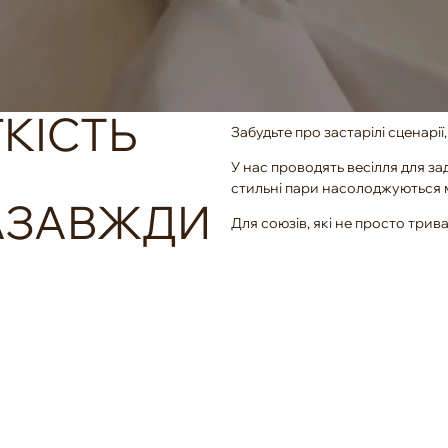
КІСТЬ
Забудьте про застарілі сценарі
У нас проводять весілля для з
стильні пари насолоджуються мо
АЗАВЖДИ
Для союзів, які не просто три
НАШІ МОЖЛИВОСТ
Сучасне звукове та світлове
Лаунж-зон