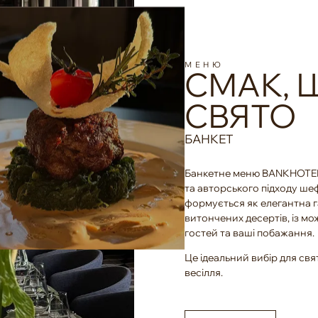
МЕНЮ
СМАК, 
СВЯТО
БАНКЕТ
Банкетне меню BANKHOTEL 
та авторського підходу ше
формується як елегантна г
витончених десертів, із мож
гостей та ваші побажання.
Це ідеальний вибір для св
весілля.