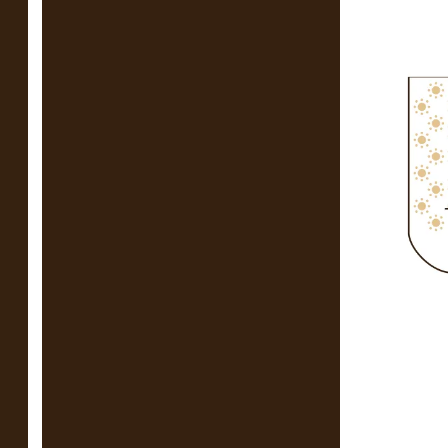
атмосферні 
ранкові тра
ВАРІ