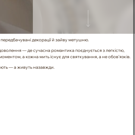
ї, передбачувані декорації й зайву метушню.
адоволення — де сучасна романтика поєднується з легкістю,
ментом, а кожна мить існує для святкування, а не обов’язків.
вають — а живуть назавжди.
І
а
Професійна сцена для виступів