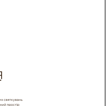
Я
Ї
их святкувань
тний простір