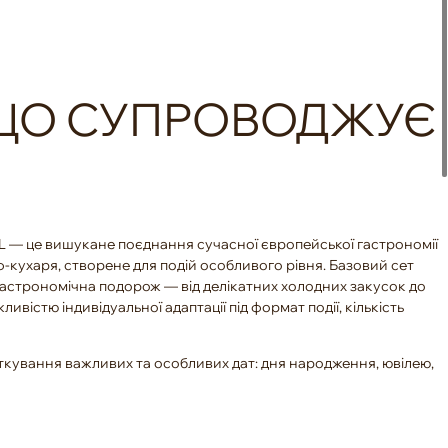
ЩО СУПРОВОДЖУЄ
— це вишукане поєднання сучасної європейської гастрономії
ф-кухаря, створене для подій особливого рівня. Базовий сет
астрономічна подорож — від делікатних холодних закусок до
ливістю індивідуальної адаптації під формат події, кількість
яткування важливих та особливих дат: дня народження, ювілею,