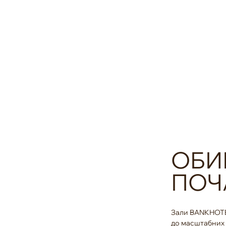
гостей
ОБИ
ПОЧА
Зали BANKHOTEL
до масштабних 