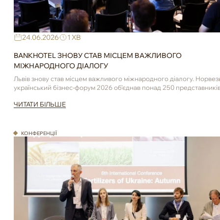
24.06.2026
1 ХВ
BANKHOTEL ЗНОВУ СТАВ МІСЦЕМ ВАЖЛИВОГО
МІЖНАРОДНОГО ДІАЛОГУ
Львів знову став місцем важливого міжнародного діалогу. Норвез
український бізнес-форум 2026 об’єднав понад 250 представникі
бізнесу, інвестиційних спільнот, державних інституцій та ...
ЧИТАТИ БІЛЬШЕ
КОНФЕРЕНЦІЇ