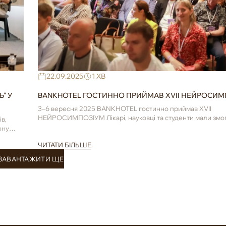
22.09.2025
1 ХВ
” У
BANKHOTEL ГОСТИННО ПРИЙМАВ XVII НЕЙРОСИМ
3–6 вересня 2025 BANKHOTEL гостинно приймав XVII
НЕЙРОСИМПОЗІУМ Лікарі, науковці та студенти мали змог
в,
одну з наймасштабніших подій у ...
ону
ЧИТАТИ БІЛЬШЕ
ЗАВАНТАЖИТИ ЩЕ