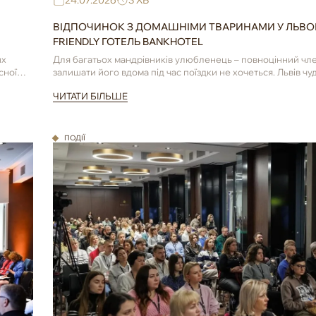
24.07.2026
3 ХВ
ВІДПОЧИНОК З ДОМАШНІМИ ТВАРИНАМИ У ЛЬВОВІ
FRIENDLY ГОТЕЛЬ BANKHOTEL
их
Для багатьох мандрівників улюбленець – повноцінний чле
сної
залишати його вдома під час поїздки не хочеться. Львів чу
...
ЧИТАТИ БІЛЬШЕ
ПОДІЇ