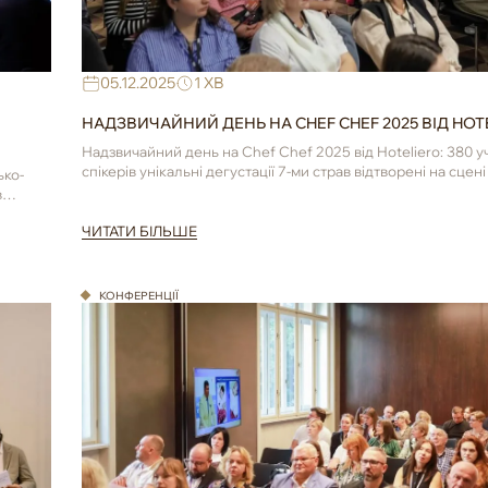
05.12.2025
1 ХВ
НАДЗВИЧАЙНИЙ ДЕНЬ НА CHEF CHEF 2025 ВІД HOT
Надзвичайний день на Chef Chef 2025 від Hoteliero: 380 уч
спікерів унікальні дегустації 7-ми страв відтворені на сцені .
ько-
в
ЧИТАТИ БІЛЬШЕ
КОНФЕРЕНЦІЇ