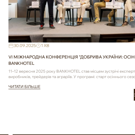
30.09.2025
1 ХВ
VI МІЖНАРОДНА КОНФЕРЕНЦІЯ “ДОБРИВА УКРАЇНИ: ОСІНЬ
BANKHOTEL
11–12 вересня 2025 року BANKHOTEL став місцем зустрічі експерті
виробників, трейдерів та аграріїв. У програмі: старт осіннього сез
внесення добрив; ...
ЧИТАТИ БІЛЬШЕ