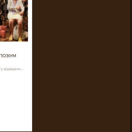
ПОЗІУМ
у відвідати