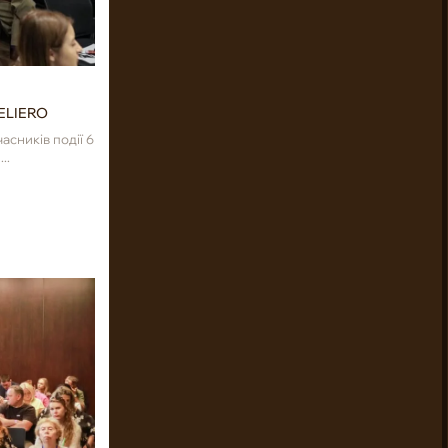
ELIERO
асників події 6
..