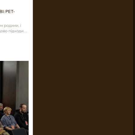
: PET-
н родини, і
дово підходить