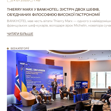
29.07.2026
1 ХВ
THIERRY MARX У BANKHOTEL: ЗУСТРІЧ ДВОХ ШЕФІВ,
ОБ’ЄДНАНИХ ФІЛОСОФІЄЮ ВИСОКОЇ ГАСТРОНОМІЇ
BANKHOTEL мав честь вітати Thierry Marx — одного з найвідоміш
французьких шеф-кухарів, володаря зірок Michelin, новатора суча
гастрономії та засновника ...
ЧИТАТИ БІЛЬШЕ
БЕЗ КАТЕГОРІЇ