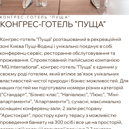
КОНГРЕС-ГОТЕЛЬ "ПУЩА"
КОНГРЕС-ГОТЕЛЬ "ПУЩА"
Конгрес-готель “Пуща” розташований в рекреаційній
зоні Києва Пущі-Водиці і унікально поєднує в собі
конференц-сервіс, ресторанне обслуговування та
проживання. Спроектований італійською компанією
“MG International”, конгрес-готель “Пуща” є єдиним у
своєму роді готелем, який втілює зв’язок унікальних
властивостей чистої природи і бізнес-можливостей. Для
наших гостей ми підготували номери різних категорій
(“Стандарт”, “Бізнес-клас”, “Напівлюкс”, “Люкс”, “Міні-
апартаменти”, “Апартаменти”), сучасні, максимально
оснащені конференц-зали, 2 зали ресторану
“Аристократ”, простору криту терасу з можливістю
проведення банкету на 300 осіб і все це на просторій,