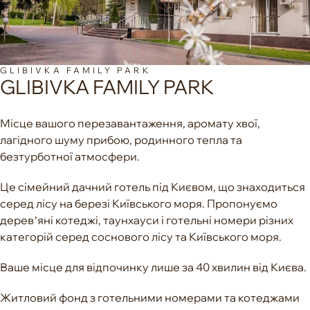
GLIBIVKA FAMILY PARK
GLIBIVKA FAMILY PARK
Місце вашого перезавантаження, аромату хвої,
лагідного шуму прибою, родинного тепла та
безтурботної атмосфери.
Це сімейний дачний готель під Києвом, що знаходиться
серед лісу на березі Київського моря. Пропонуємо
деревʼяні котеджі, таунхауси і готельні номери різних
категорій серед соснового лісу та Київського моря.
Ваше місце для відпочинку лише за 40 хвилин від Києва.
Житловий фонд з готельними номерами та котеджами