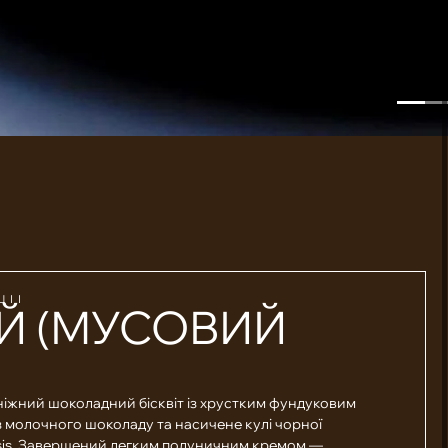
ЦІЇ
Й (МУСОВИЙ
ніжний шоколадний бісквіт із хрустким фундуковим
із молочного шоколаду та насичене кулі чорної
sis. Завершений легким полуничним кремом —