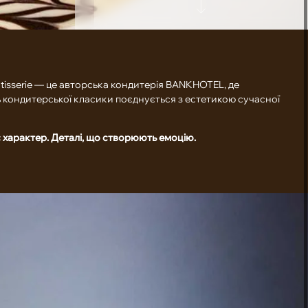
tisserie — це авторська кондитерія BANKHOTEL, де
 кондитерської класики поєднується з естетикою сучасної
 характер. Деталі, що створюють емоцію.