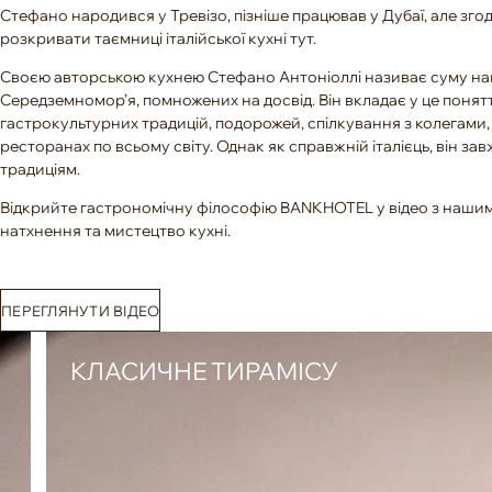
Стефано народився у Тревізо, пізніше працював у Дубаї, але згод
розкривати таємниці італійської кухні тут.
Своєю авторською кухнею Стефано Антоніоллі називає суму на
Середземномор’я, помножених на досвід. Він вкладає у це понятт
гастрокультурних традицій, подорожей, спілкування з колегами,
ресторанах по всьому світу. Однак як справжній італієць, він за
традиціям.
Відкрийте гастрономічну філософію BANKHOTEL у відео з наш
натхнення та мистецтво кухні.
ПЕРЕГЛЯНУТИ ВІДЕО
КЛАСИЧНЕ ТИРАМІСУ