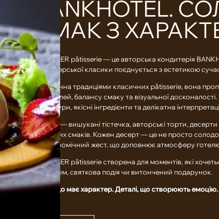
BANKHOTEL. C
СМАК З ХАРАК
FINANCIER pâtisserie — це авторська кондитерія BANK
кондитерської класики поєднується з естетикою сучас
Натхненна традиціями класичних pâtisserie, вона проп
до деталей, балансу смаку та візуальної досконалості
рецептури, якісні інгредієнти та делікатна інтерпрета
У меню — вишукані тістечка, авторські торти, десерти 
сезонних смаків. Кожен десерт — це не просто солод
гастрономічний жест, що доповнює атмосферу готелю
FINANCIER pâtisserie створена для моментів, які хочеть
десертом, святкова подія чи витончений подарунок.
Смак, що має характер. Деталі, що створюють емоцію.