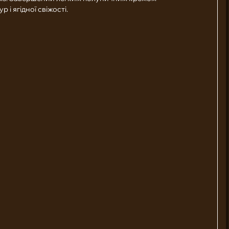
 і ягідної свіжості.