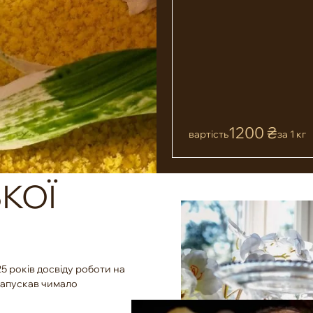
1200 ₴
вартість
за 1 кг
КОЇ
5 років досвіду роботи на
е запускав чимало