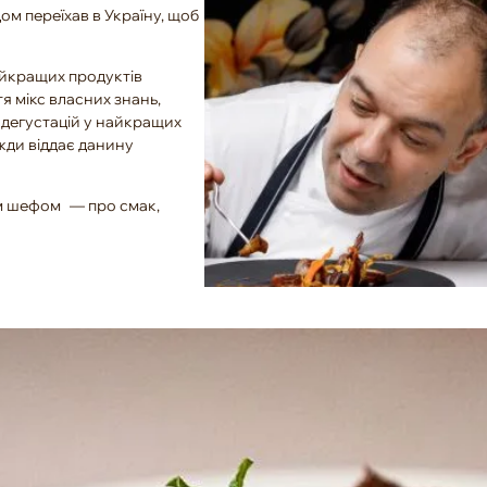
ом переїхав в Україну, щоб
йкращих продуктів
я мікс власних знань,
 дегустацій у найкращих
вжди віддає данину
им шефом — про смак,