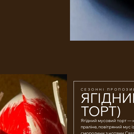
СЕЗОННІ ПРОПОЗИ
ЯГІДНИ
ТОРТ)
Ягідний мусовий торт — 
праліне, повітряний мус 
смородини з нотами Cas