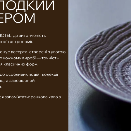
ОЛОДКИЙ
ТЕРОМ
HOTEL, де витонченість
ної гастрономії.
онує десерти, створені з увагою
. У кожному виробі — точність
ція класичних форм.
до особливих подій і колекції
ощі, а завершений
.
ся запам’ятати: ранкова кава з