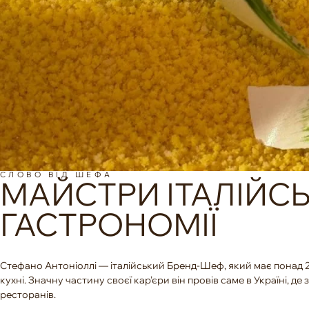
СЛОВО ВІД ШЕФА
МАЙСТРИ ІТАЛІЙСЬ
ГАСТРОНОМІЇ
Стефано Антоніоллі — італійський Бренд-Шеф, який має понад 2
кухні. Значну частину своєї кар’єри він провів саме в Україні, д
ресторанів.