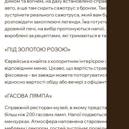
димом та вогнем, на даху встановлено справжнє
авто, а ще там сидить сажотрус з бронзи. Також ви
зустрінете реального сажотруса, який вам буде
розповідати захоплюючі легенди. Їжа готується в
дровяній печі, на вибір пропонуються напої,
вироблені за рецептами, які тримаються в таємниці.
«ПІД ЗОЛОТОЮ РОЗОЮ»
Єврейська кнайпа з колоритним інтер’єром і
відповідним меню. Цікаво, що вартість страв не
фіксована – ви завжди можете поторгуватися
відносно вартості обіду або вечері з офіціантами.
«ГАСОВА ЛЯМПА»
Справжній ресторан-музей, в якому представлені
більш ніж 200 гасових ламп. Напої подаються в
мензурках. Атмосфера наповнена старовинними
меблями і декором, гостей зустрічає провідник з