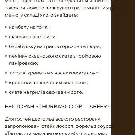
міста, подають багато вишуканих м’ясних страв. Але
також ви можете поласувати різноманітним рибним
меню, у складі якого знайдете:
камбалу на грилі;
шашлик з осетрини;
барабульку на грилі з гороховим пюре;
печінку океанського ската з горіховою
паніровкою;
тигрові креветки у часниковому соусі;
креветки з запеченим ананасом;
ската на грилі з овочевим соте.
РЕСТОРАН «CHURRASCO GRILL&BEER»
Для гостей цього львівського ресторану
запропоновані стейк лосося, форель з соусом
«Тартар» та мамалигою, скумбрія з овочами,