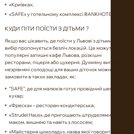
«Криївка»;
«SAFE» у готельному комплексі BANKHOTEL.
КУДИ ПІТИ ПОЇСТИ З ДІТЬМИ ?
Якщо вас цікавить, де поїсти у Львові з дітьми, то на
вибір пропонується безліч локацій. Це можуть бути
популярні затишні кафе Львова, розкішні
ресторани, піцерія або цукерня. Духмяну випічку та
незрівняні солодощі для ваших діточок можна
замовити в таких закладах, як:
“SAFE”, де для малюків готує провідний шеф-
кухар;
«Фреска» – ресторан-кондитерська;
«Strudel Haus», де пригощають штруделями з
маком, вишнею та навіть з лососем;
«Майстерня шоколаду», назва якої говорить сама