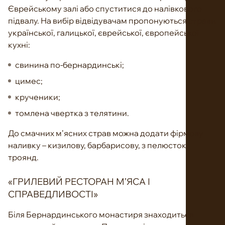
Єврейському залі або спуститися до налівкового
підвалу. На вибір відвідувачам пропонуються страви
української, галицької, єврейської, європейської
кухні:
свинина по-бернардинські;
цимес;
крученики;
томлена чвертка з телятини.
До смачних м’ясних страв можна додати фірмову
наливку – кизилову, барбарисову, з пелюсток
троянд.
«ГРИЛЕВИЙ РЕСТОРАН М’ЯСА І
СПРАВЕДЛИВОСТІ»
Біля Бернардинського монастиря знаходиться