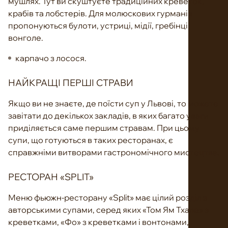
мушлях. Тут ви скуштуєте традиційних креветок,
крабів та лобстерів. Для молюскових гурманів
пропонуються булоти, устриці, мідії, гребінці,
вонголе.
карпачо з лосося.
НАЙКРАЩІ ПЕРШІ СТРАВИ
Якщо ви не знаєте, де поїсти суп у Львові, то можете
завітати до декількох закладів, в яких багато уваги
приділяється саме першим стравам. При цьому
супи, що готуються в таких ресторанах, є
справжніми витворами гастрономічного мистецтва.
РЕСТОРАН «SPLIT»
Меню фьюжн-ресторану «Split» має цілий розділ з
авторськими супами, серед яких «Том Ям Тхале» з
креветками, «Фо» з креветками і вонтонами,