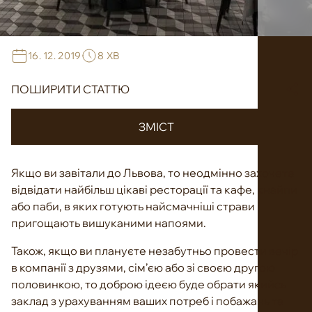
16. 12. 2019
8 ХВ
ПОШИРИТИ СТАТТЮ
ЗМІСТ
Якщо ви завітали до Львова, то неодмінно захочете
відвідати найбільш цікаві ресторації та кафе, кнайпи
або паби, в яких готують найсмачніші страви і
пригощають вишуканими напоями.
Також, якщо ви плануєте незабутньо провести вечір
в компанії з друзями, сім’єю або зі своєю другою
половинкою, то доброю ідеєю буде обрати якийсь
заклад з урахуванням ваших потреб і побажань та