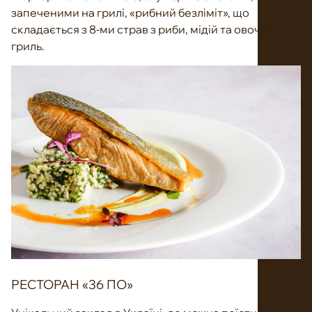
запеченими на грилі, «рибний безліміт», що
складається з 8-ми страв з риби, мідій та овочів-
гриль.
РЕСТОРАН «36 ПО»