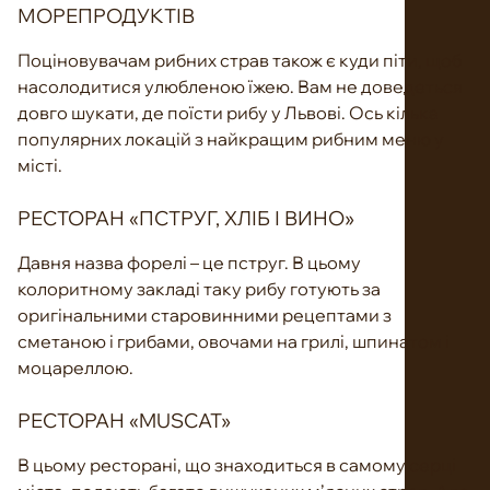
МОРЕПРОДУКТІВ
Поціновувачам рибних страв також є куди піти, щоб
насолодитися улюбленою їжею. Вам не доведеться
довго шукати, де поїсти рибу у Львові. Ось кілька
популярних локацій з найкращим рибним меню у
місті.
РЕСТОРАН «ПСТРУГ, ХЛІБ І ВИНО»
Давня назва форелі – це пструг. В цьому
колоритному закладі таку рибу готують за
оригінальними старовинними рецептами з
сметаною і грибами, овочами на грилі, шпинатом і
моцареллою.
РЕСТОРАН «MUSCAT»
В цьому ресторані, що знаходиться в самому серці