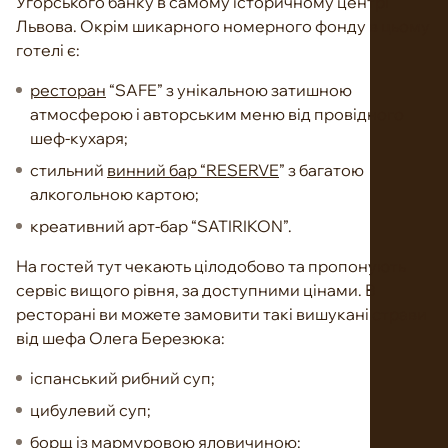
Угорського банку в самому історичному центрі
Львова. Окрім шикарного номерного фонду в цьому
готелі є:
ресторан
“SAFE” з унікальною затишною
атмосферою і авторським меню від провідного
шеф-кухаря;
стильний
винний бар “RESERVE
” з багатою
алкогольною картою;
креативний арт-бар “SATIRIKON”.
На гостей тут чекають цілодобово та пропонують
сервіс вищого рівня, за доступними цінами. В
ресторані ви можете замовити такі вишукані страви
від шефа Олега Березюка:
іспанський рибний суп;
цибулевий суп;
борщ із мармуровою яловичиною;