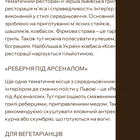
тематичний ресторан «Перша львівська грилева
ресторація м’яса і справедливості». Інтер’єр закладу
виконаний у стилі середньовіччя. Основний акцент
зроблено на приготуванні м’ясних стейків,
шашликів, ковбасок. Фірмова страва – це тарілка-
гриль. Також тут можна поласувати кулешем,
бограшем. Найбільша в Україні ковбаса «Ксеня» в
ресторації нарізується гільйотиною.
«РЕБЕРНЯ ПІД АРСЕНАЛОМ»
Ще одне тематичне місце з середньовічним
інтер’єром де смачно поїсти у Львові – це «Реберня
під Арсеналом». Тут пригощають смаженими на
грилі реберцями, приправленими медом. Також
рекомендуємо скуштувати яловичий антрекот,
курча або скумбрію, що готуються на вогні.
ДЛЯ ВЕГЕТАРІАНЦІВ