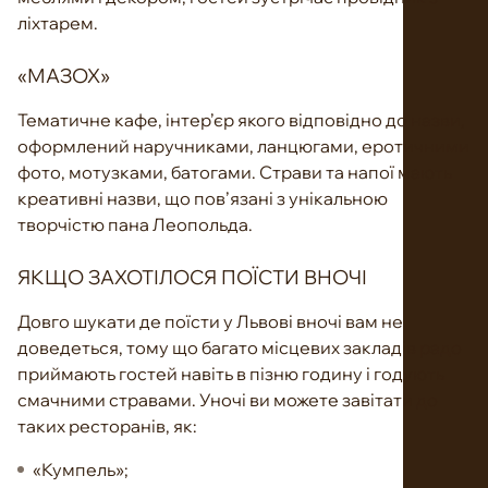
ліхтарем.
«МАЗОХ»
Тематичне кафе, інтер’єр якого відповідно до назви,
оформлений наручниками, ланцюгами, еротичними
фото, мотузками, батогами. Страви та напої мають
креативні назви, що пов’язані з унікальною
творчістю пана Леопольда.
ЯКЩО ЗАХОТІЛОСЯ ПОЇСТИ ВНОЧІ
Довго шукати де поїсти у Львові вночі вам не
доведеться, тому що багато місцевих закладів радо
приймають гостей навіть в пізню годину і годують
смачними стравами. Уночі ви можете завітати до
таких ресторанів, як:
«Кумпель»;