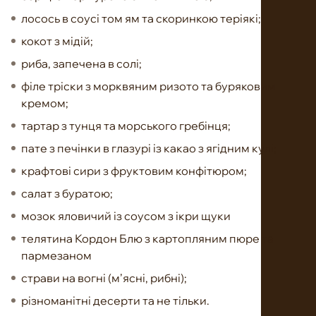
лосось в соусі том ям та скоринкою теріякі;
кокот з мідій;
риба, запечена в солі;
філе тріски з морквяним ризото та буряковим
кремом;
тартар з тунця та морського гребінця;
пате з печінки в глазурі із какао з ягідним кулі;
крафтові сири з фруктовим конфітюром;
салат з буратою;
мозок яловичий із соусом з ікри щуки
телятина Кордон Блю з картопляним пюре та
пармезаном
страви на вогні (м’ясні, рибні);
різноманітні десерти та не тільки.