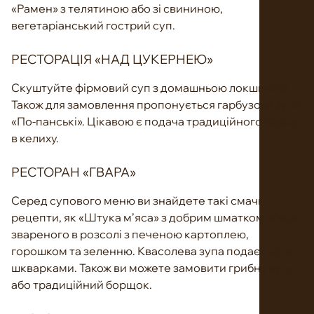
«Рамен» з телятиною або зі свининою,
вегетаріанський гострий суп.
РЕСТОРАЦІЯ «НАД ЦУКЕРНЕЮ»
Скуштуйте фірмовий суп з домашньою локшиною.
Також для замовлення пропонується гарбузова зупа
«По-панські». Цікавою є подача традиційного борщу
в келиху.
РЕСТОРАН «ГВАРА»
Серед супового меню ви знайдете такі смачні
рецепти, як «Штука м’яса» з добрим шматком м’яса,
звареного в розсолі з печеною картоплею,
горошком та зеленню. Квасолева зупа подається зі
шкварками. Також ви можете замовити грибну зупу
або традиційний борщок.