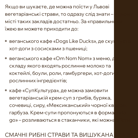
Якщо ви шукаєте, де можна поїсти у Львові
вегетаріанські страви, то одразу слід знати – у цьому
місті таких закладів достатньо. За «правильною»
їжею ви можете приходити до:
веганського кафе «Dogs Like Ducks», де скуштуєте
хот-доги з сосисками з пшениці;
веганського кафе «Om Nom Nom» з меню, до
складу якого входять рослинне молоко та
коктейлі, боули, роли, гамбургери, хот-доги з
рослинних інгредієнтів;
кафе «СупКультура», де можна замовити
вегетаріанській крем-суп з грибів, буряка,
сочевиці, сиру, «Мексиканський» чорної квасолі,
гарбуза. Крем-супи пропонуються в форматі «to
go» – розливаються в стаканчики, які можна з’їсти.
СМАЧНІ РИБНІ СТРАВИ ТА ВИШУКАНА ЇЖА З