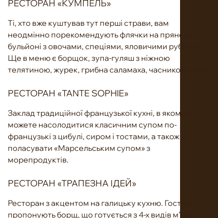
РЕСТОРАН «КУМПЕЛЬ»
Ті, хто вже куштував тут перші страви, вам
неодмінно порекомендують флячки на пряному
бульйоні з овочами, спеціями, яловичими рубцями.
Ще в меню є борщок, зупа-гуляш з ніжною
телятиною, журек, грибна саламаха, часникова зупа.
РЕСТОРАН «TANTE SOPHIE»
Заклад традиційної французької кухні, в якому ви
можете насолодитися класичним супом по-
французькі з цибулі, сиром і тостами, а також
поласувати «Марсельським супом» з
морепродуктів.
РЕСТОРАН «ТРАПЕЗНА ІДЕЙ»
Ресторан з акцентом на галицьку кухню. Гостям
пропонують борщ, що готується з 4-х видів м’яса,