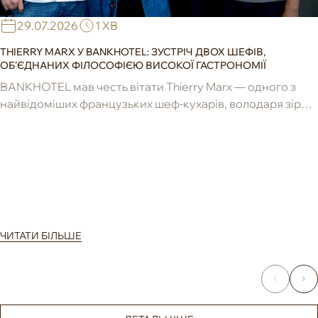
29.07.2026
1 ХВ
THIERRY MARX У BANKHOTEL: ЗУСТРІЧ ДВОХ ШЕФІВ,
ОБ’ЄДНАНИХ ФІЛОСОФІЄЮ ВИСОКОЇ ГАСТРОНОМІЇ
BANKHOTEL мав честь вітати Thierry Marx — одного з
найвідоміших французьких шеф-кухарів, володаря зірок
Michelin, новатора сучасної гастрономії та засновника ...
ЧИТАТИ БІЛЬШЕ