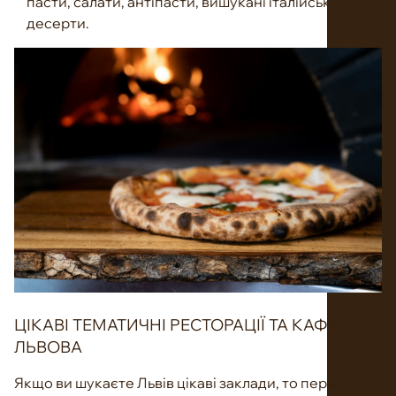
пасти, салати, антіпасти, вишукані італійські
десерти.
ЦІКАВІ ТЕМАТИЧНІ РЕСТОРАЦІЇ ТА КАФЕ
ЛЬВОВА
Якщо ви шукаєте Львів цікаві заклади, то перелік