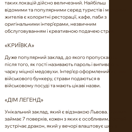
таких локацій дійсно величезний. Найбільш
відомими та популярними серед туристів і місцевих
жителів є колоритні ресторації, кафе, паби з
оригінальними інтер’єрами, незвичним
обслуговуванням і креативною подачею страв.
«КРИЇВКА»
Дуже популярний заклад, до якого пропускають
після того, як гості називають пароль і випивають
чарку міцної медовухи. Інтер’єр оформлений в стилі
військового бункеру, страви подаються в
військовому посуді та мають цікаві назви.
«ДІМ ЛЕГЕНД»
Унікальний заклад, який є відзнакою Львова. Будівля
займає 7 поверхів, кожен з яких є особливим. Гостей
зустрічає дракон, який у вечорі влаштовує шоу з