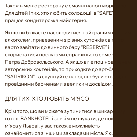
Також в меню ресторану є смачні напої і морозиво.
Для дітей і тих, хто любить солодощі, в “SAFE”
працює кондитерська майстерня.
Якщо ви бажаєте насолодитися найкращим елітним
алкоголем, привезеним з різних куточків світу, то
варто завітати до винного бару “RESERVE” і
скористатися послугами справжнього сомел’є
Петра Добровольського. А якщо ви є поціновувачем
авторських коктейлів, то приходьте до арт-бару
“SATIRIKON” та скуштуйте напої, що були створені
провідними барменами з великим досвідом.
ДЛЯ ТИХ, ХТО ЛЮБИТЬ М’ЯСО
Крім того, що ви можете зупинитися в шикарному
готелі BANKHOTEL і зовсім не шукати, де поїсти
м’яса у Львові, у вас також є можливість
ознайомитися з іншими закладами міста. Якщо ви