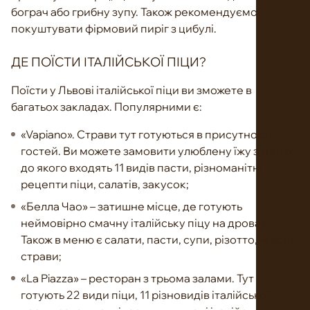
бограч або грибну зупу. Також рекомендуємо
покуштувати фірмовий пиріг з цибулі.
ДЕ ПОЇСТИ ІТАЛІЙСЬКОЇ ПІЦИ?
Поїсти у Львові італійської піци ви зможете в
багатьох закладах. Популярними є:
«Vapiano». Страви тут готуються в присутності
гостей. Ви можете замовити улюблену їжу з меню,
до якого входять 11 видів пасти, різноманітні
рецепти піци, салатів, закусок;
«Белла Чао» – затишне місце, де готують
неймовірно смачну італійську піцу на дровах.
Також в меню є салати, пасти, супи, різотто, м’ясні
страви;
«La Piazza» – ресторан з трьома залами. Тут
готують 22 види піци, 11 різновидів італійської