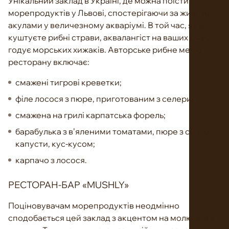
Унікальний заклад в Україні, де можна поїсти
морепродуктів у Львові, спостерігаючи за живими
акулами у величезному акваріумі. В той час, як ви
куштуєте рибні страви, аквалангіст на ваших очах
годує морських хижаків. Авторське рибне меню
ресторану включає:
смажені тигрові креветки;
філе лосося з пюре, приготованим з селери;
смажена на грилі карпатська форель;
барабулька з в’яленими томатами, пюре з синьої
капусти, кус-кусом;
карпачо з лосося.
РЕСТОРАН-БАР «MUSHLY»
Поціновувачам морепродуктів неодмінно
сподобається цей заклад з акцентом на молюсків в