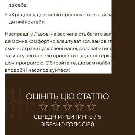
за себе;
«Креденс», де в меню пропонуються найсмачніші
дитячі коктейлі.
Насправді у Львові на вас чекають багато закладів,
де можна комфортно влаштуватися, замовити
смачні страви і улюблені напої, розслабитися у
затишку або весело провести час, спостерігаючи за
шоу-програмою. Обирайте те, що вам найбільш до
вподоби і насолоджуйтеся!
ОЦІНІТЬ ЦЮ СТАТТЮ
СЕРЕДНІЙ РЕЙТИНГ
0 / 5
ЗІБРАНО ГОЛОСІВ
0