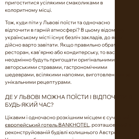
пригоститися усілякими смаколиками в
колоритному місці.
Тож, куди піти у Львові поїсти та одночасно
відпочити в гарній атмосфері? В цьому відомому
українському місті існує безліч закладів, до яких
дійсно варто завітати. Якщо правильно обрати
ресторан, кав’ярню або кондитерську, то вас
неодмінно будуть пригощати оригінальними
авторськими стравами, гастрономічними
шедеврами, всілякими напоями, виготовленими за
унікальними рецептурами.
ДЕ У ЛЬВОВІ МОЖНА ПОЇСТИ І ВІДПОЧИТИ В
БУДЬ-ЯКИЙ ЧАС?
Цікавим і одночасно розкішним місцем є сучасний
європейський готель BANKHOTEL
, розташований в
реконструйованій будівлі колишнього Австро-