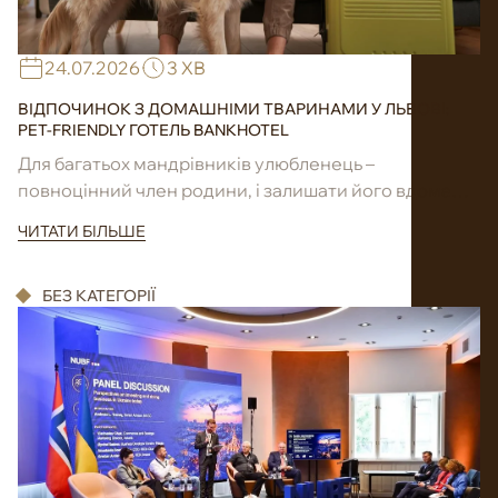
24.07.2026
3 ХВ
ВІДПОЧИНОК З ДОМАШНІМИ ТВАРИНАМИ У ЛЬВОВІ:
PET-FRIENDLY ГОТЕЛЬ BANKHOTEL
Для багатьох мандрівників улюбленець –
повноцінний член родини, і залишати його вдома
під час поїздки не хочеться. Львів чудово підходить
ЧИТАТИ БІЛЬШЕ
...
БЕЗ КАТЕГОРІЇ