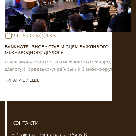
24.06.2026
1 ХВ
BANKHOTEL ЗНОВУ СТАВ МІСЦЕМ ВАЖЛИВОГО
МІЖНАРОДНОГО ДІАЛОГУ
Львів знову став місцем важливого міжнародного
діалогу. Норвезько-український бізнес-форум 2026
об’єднав понад 250 представників бізнесу,
ЧИТАТИ БІЛЬШЕ
інвестиційних спільнот, державних інституцій та ...
КОНТАКТИ
м. Львів, вул. Листопадового Чину, 8