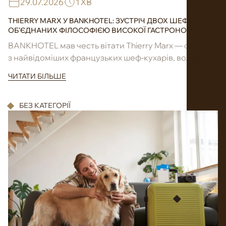
29.07.2026
1 ХВ
THIERRY MARX У BANKHOTEL: ЗУСТРІЧ ДВОХ ШЕФІВ,
ОБ’ЄДНАНИХ ФІЛОСОФІЄЮ ВИСОКОЇ ГАСТРОНОМІЇ
BANKHOTEL мав честь вітати Thierry Marx — одного
з найвідоміших французьких шеф-кухарів, володаря
зірок Michelin, новатора сучасної гастрономії та
ЧИТАТИ БІЛЬШЕ
засновника ...
БЕЗ КАТЕГОРІЇ