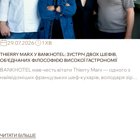
29.07.2026
1 ХВ
THIERRY MARX У BANKHOTEL: ЗУСТРІЧ ДВОХ ШЕФІВ,
ОБ’ЄДНАНИХ ФІЛОСОФІЄЮ ВИСОКОЇ ГАСТРОНОМІЇ
BANKHOTEL мав честь вітати Thierry Marx — одного з
найвідоміших французьких шеф-кухарів, володаря зірок
Michelin, новатора сучасної гастрономії та засновника ...
ЧИТАТИ БІЛЬШЕ