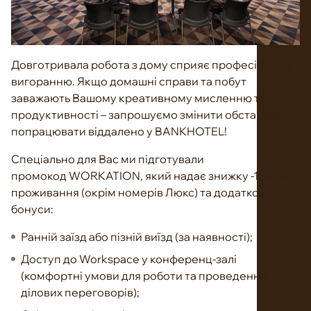
Довготривала робота з дому сприяє професійному
вигоранню. Якщо домашні справи та побут
заважають Вашому креативному мисленню та
продуктивності – запрошуємо змінити обстановку і
попрацювати віддалено у BANKHOTEL!
Спеціально для Вас ми підготували
промокод WORKATION, який надає знижку -15% на
проживання (окрім номерів Люкс) та додаткові
бонуси:
Ранній заїзд або пізній виїзд (за наявності);
Доступ до Workspace у конференц-залі
(комфортні умови для роботи та проведення
ділових переговорів);